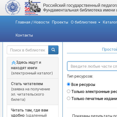
Российский государственный педагоги
Фундаментальная библиотека имени
Главная / Новости
Проекты
О библиотеке
Катало
Контакты
Быстрый доступ
Поиск по каталогам
Простой
Здесь ищут и
находят книги
(электронный каталог)
Тип ресурсов:
Стать читателем
Все ресурсы
(заявка на получение
Только электронные ре
эл. читательского
Только печатные издан
билета)
Читать там, где вам
удобно
(удаленный
Показаны результаты п