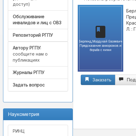
доступ)
Бер
Обслуживание
Пред
инвалидов и лиц с ОВЗ
Крас
Л. :
Репозиторий РГПУ
Берлянд,Мордухай Евсеевич
Предсказание заморозков и
Автору РГПУ:
борьба с ними
сообщите нам о
публикациях
Журналы РГПУ
Заказать
Под
Задать вопрос
Наукометрия
РИНЦ