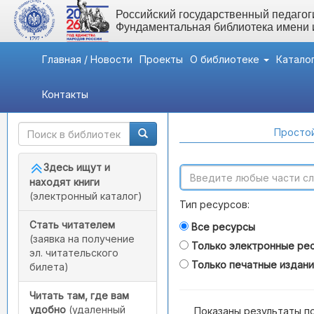
Российский государственный педагоги
Фундаментальная библиотека имени
Главная / Новости
Проекты
О библиотеке
Катало
Контакты
Быстрый доступ
Поиск по каталогам
Простой
Здесь ищут и
находят книги
(электронный каталог)
Тип ресурсов:
Стать читателем
Все ресурсы
(заявка на получение
Только электронные ре
эл. читательского
Только печатные издан
билета)
Читать там, где вам
удобно
(удаленный
Показаны результаты п