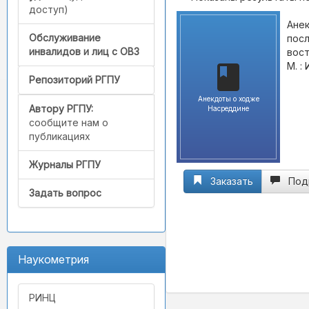
доступ)
Анек
Обслуживание
посл
инвалидов и лиц с ОВЗ
вост
М. :
Репозиторий РГПУ
Анекдоты о ходже
Автору РГПУ:
Насреддине
сообщите нам о
публикациях
Журналы РГПУ
Заказать
Под
Задать вопрос
Наукометрия
РИНЦ