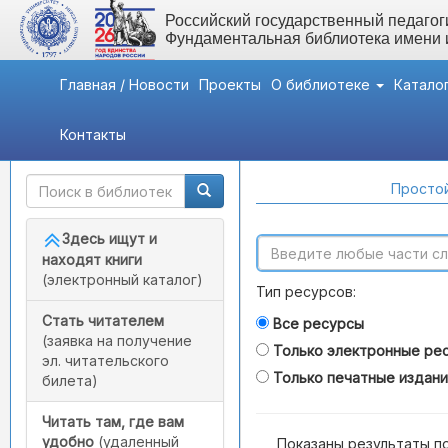
Российский государственный педагоги
Фундаментальная библиотека имени
Главная / Новости
Проекты
О библиотеке
Катало
Контакты
Быстрый доступ
Поиск по каталогам
Простой
Здесь ищут и
находят книги
(электронный каталог)
Тип ресурсов:
Стать читателем
Все ресурсы
(заявка на получение
Только электронные ре
эл. читательского
Только печатные издан
билета)
Читать там, где вам
удобно
(удаленный
Показаны результаты п