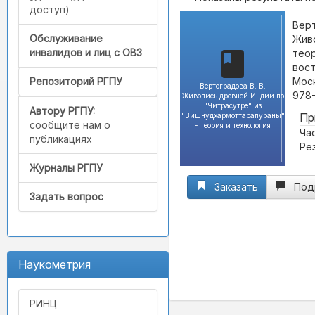
доступ)
Верт
Обслуживание
Живо
инвалидов и лиц с ОВЗ
теор
вос
Моск
Репозиторий РГПУ
Вертоградова В. В.
978-
Живопись древней Индии по
"Читрасутре" из
Автору РГПУ:
Пр
"Вишнудхармоттарапураны"
сообщите нам о
- теория и технология
Ча
публикациях
Ре
Журналы РГПУ
Заказать
Под
Задать вопрос
Наукометрия
РИНЦ