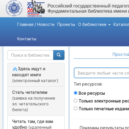
Российский государственный педагоги
Фундаментальная библиотека имени
Главная / Новости
Проекты
О библиотеке
Катало
Контакты
Быстрый доступ
Поиск по каталогам
Простой
Здесь ищут и
находят книги
(электронный каталог)
Тип ресурсов:
Стать читателем
Все ресурсы
(заявка на получение
Только электронные ре
эл. читательского
Только печатные издан
билета)
Читать там, где вам
удобно
(удаленный
Показаны результаты п