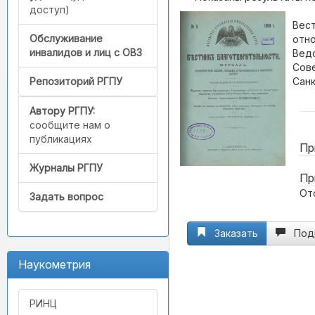
доступ)
Вест
Обслуживание
отно
инвалидов и лиц с ОВЗ
Ведо
Сове
Санк
Репозиторий РГПУ
Автору РГПУ:
сообщите нам о
публикациях
Пр
Журналы РГПУ
Пр
Отс
Задать вопрос
Заказать
Под
Наукометрия
РИНЦ