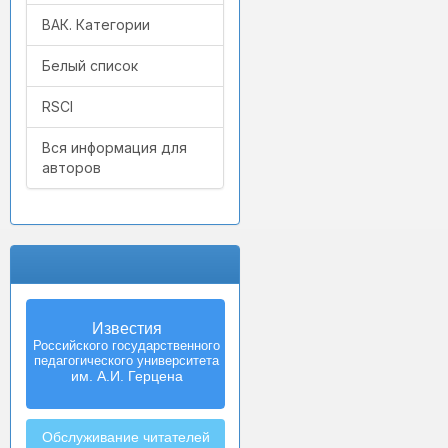
ВАК. Категории
Белый список
RSCI
Вся информация для
авторов
Известия
Izvestia:
Российского государственного
Herzen University
педагогического университета
Journal of
Humanities & Sciences
им. А.И. Герцена
Обслуживание читателей