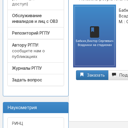
доступ)
Бабк
Обслуживание
Всад
инвалидов и лиц с ОВЗ
М. :
Репозиторий РГПУ
Бабкин,Виктор Сергеевич
Автору РГПУ:
Всадники на стадионах
сообщите нам о
публикациях
Журналы РГПУ
Заказать
Под
Задать вопрос
Наукометрия
РИНЦ