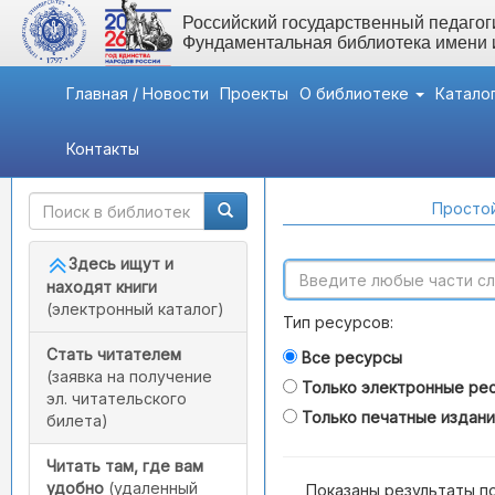
Российский государственный педагоги
Фундаментальная библиотека имени
Главная / Новости
Проекты
О библиотеке
Катало
Контакты
Быстрый доступ
Поиск по каталогам
Простой
Здесь ищут и
находят книги
(электронный каталог)
Тип ресурсов:
Стать читателем
Все ресурсы
(заявка на получение
Только электронные ре
эл. читательского
Только печатные издан
билета)
Читать там, где вам
удобно
(удаленный
Показаны результаты п