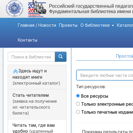
Российский государственный педагоги
Фундаментальная библиотека имени
Главная / Новости
Проекты
О библиотеке
Катало
Контакты
Быстрый доступ
Поиск по каталогам
Простой
Здесь ищут и
находят книги
(электронный каталог)
Тип ресурсов:
Стать читателем
Все ресурсы
(заявка на получение
Только электронные ре
эл. читательского
Только печатные издан
билета)
Читать там, где вам
удобно
(удаленный
Показаны результаты п