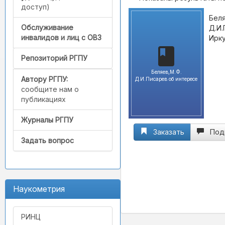
доступ)
Беля
Обслуживание
Д.И.
инвалидов и лиц с ОВЗ
Ирку
Репозиторий РГПУ
Беляев,М.Ф.
Автору РГПУ:
Д.И.Писарев об интересе
сообщите нам о
публикациях
Журналы РГПУ
Заказать
Под
Задать вопрос
Наукометрия
РИНЦ