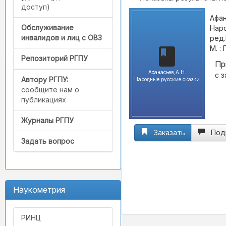
доступ)
Афан
Обслуживание
Наро
инвалидов и лиц с ОВЗ
ред.
М. :
Репозиторий РГПУ
Пр
Афанасьев,А.Н.
с 
Автору РГПУ:
Народные русские сказки
сообщите нам о
публикациях
Журналы РГПУ
Заказать
Под
Задать вопрос
Наукометрия
РИНЦ