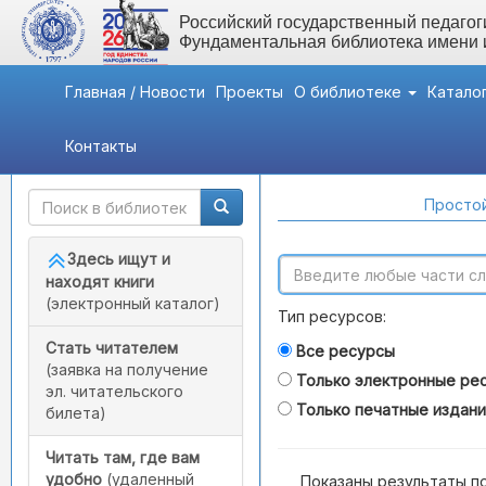
Российский государственный педагоги
Фундаментальная библиотека имени
Главная / Новости
Проекты
О библиотеке
Катало
Контакты
Быстрый доступ
Поиск по каталогам
Простой
Здесь ищут и
находят книги
(электронный каталог)
Тип ресурсов:
Стать читателем
Все ресурсы
(заявка на получение
Только электронные ре
эл. читательского
Только печатные издан
билета)
Читать там, где вам
удобно
(удаленный
Показаны результаты п