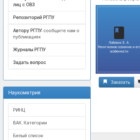
лиц с ОВЗ
Репозиторий РГПУ
Автору РГПУ:
сообщите нам о
публикациях
Лобовик Б. А.
Религиозное сознание и ег
Журналы РГПУ
особенности
Задать вопрос
Заказать
Наукометрия
РИНЦ
ВАК. Категории
Белый список