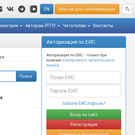
EN
Версия для слабовидящих
кометрия
Авторам РГПУ
Читателям
Контакты
Авторизация по ЕИС
Авторизация по ЕИС - только при
ск
наличии
электронного читательского
билета
Поиск
я
Забыли ЕИС/пароль?
Регистрация
Помощь в авторизации