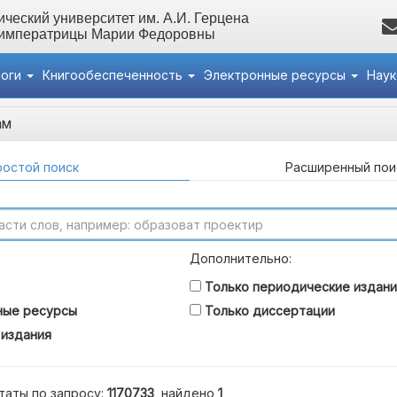
ческий университет им. А.И. Герцена
 императрицы Марии Федоровны
логи
Книгообеспеченность
Электронные ресурсы
Нау
ам
остой поиск
Расширенный пои
Дополнительно:
Только периодические издани
ные ресурсы
Только диссертации
 издания
таты по запросу:
1170733
, найдено
1