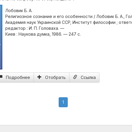
Лобовик Б. А.
Религиозное сознание и его особенности / Лобовик Б. А., Голо
Академия наук Украинской ССР, Институт философии ; отве
редактор : И. П. Головаха. —
Киев : Наукова думка, 1986. — 247 с.
о
Подробнее
Отобрать
Ссылка
(current)
1