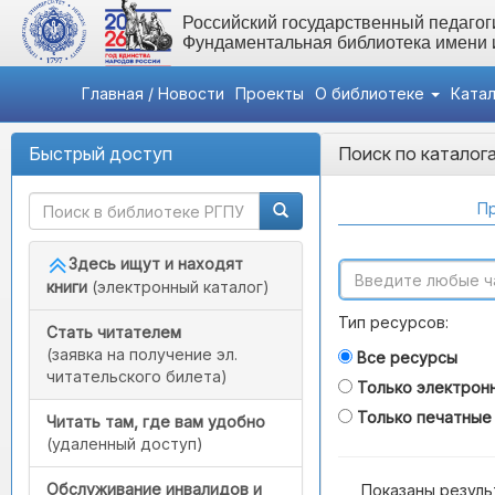
Российский государственный педагоги
Фундаментальная библиотека имени
Главная / Новости
Проекты
О библиотеке
Ката
Быстрый доступ
Поиск по каталог
Пр
Здесь ищут и находят
книги
(электронный каталог)
Тип ресурсов:
Стать читателем
(заявка на получение эл.
Все ресурсы
читательского билета)
Только электрон
Только печатные
Читать там, где вам удобно
(удаленный доступ)
Обслуживание инвалидов и
Показаны резуль