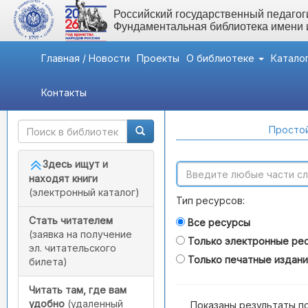
Российский государственный педагоги
Фундаментальная библиотека имени
Главная / Новости
Проекты
О библиотеке
Катало
Контакты
Быстрый доступ
Поиск по каталогам
Простой
Здесь ищут и
находят книги
(электронный каталог)
Тип ресурсов:
Стать читателем
Все ресурсы
(заявка на получение
Только электронные ре
эл. читательского
Только печатные издан
билета)
Читать там, где вам
удобно
(удаленный
Показаны результаты п