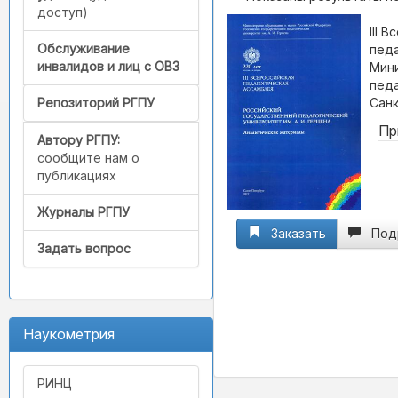
доступ)
III 
Обслуживание
педа
инвалидов и лиц с ОВЗ
Мини
педа
Санк
Репозиторий РГПУ
Пр
Автору РГПУ:
сообщите нам о
публикациях
Журналы РГПУ
Заказать
Под
Задать вопрос
Наукометрия
РИНЦ