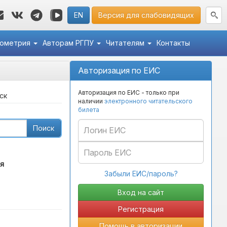
EN
Версия для слабовидящих
кометрия
Авторам РГПУ
Читателям
Контакты
Авторизация по ЕИС
Авторизация по ЕИС - только при
ск
наличии
электронного читательского
билета
Поиск
я
Забыли ЕИС/пароль?
Регистрация
Помощь в авторизации