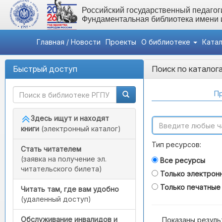
Российский государственный педагоги
Фундаментальная библиотека имени
Главная / Новости
Проекты
О библиотеке
Ката
Быстрый доступ
Поиск по каталог
Пр
Здесь ищут и находят
книги
(электронный каталог)
Тип ресурсов:
Стать читателем
(заявка на получение эл.
Все ресурсы
читательского билета)
Только электрон
Только печатные
Читать там, где вам удобно
(удаленный доступ)
Обслуживание инвалидов и
Показаны резуль