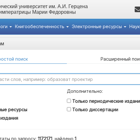
ческий университет им. А.И. Герцена
 императрицы Марии Федоровны
логи
Книгообеспеченность
Электронные ресурсы
Нау
ам
остой поиск
Расширенный пои
Дополнительно:
Только периодические издани
ные ресурсы
Только диссертации
 издания
таты по запросу:
1172171
, найдено
1