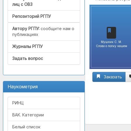
лиц с ОВЗ
Репозиторий РГПУ
Автору РГПУ:
сообщите нам о
публикациях
Мушник С. М.
Журналы РГПУ
Слово о полку нашем
Задать вопрос
Заказать
Наукометрия
РИНЦ
ВАК. Категории
Белый список