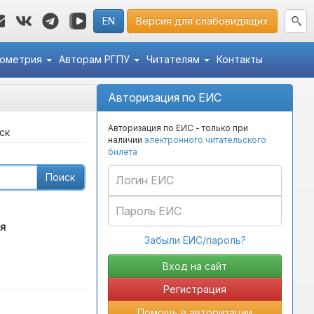
EN
Версия для слабовидящих
кометрия
Авторам РГПУ
Читателям
Контакты
Авторизация по ЕИС
Авторизация по ЕИС - только при
ск
наличии
электронного читательского
билета
Поиск
я
Забыли ЕИС/пароль?
Регистрация
Помощь в авторизации