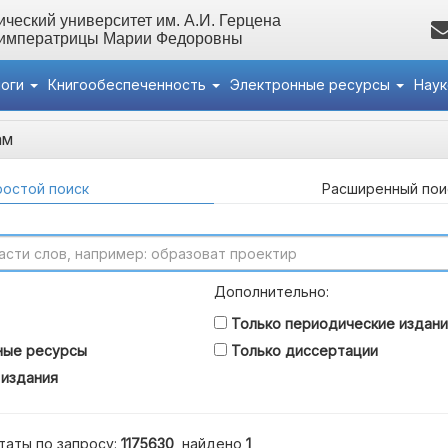
ческий университет им. А.И. Герцена
 императрицы Марии Федоровны
логи
Книгообеспеченность
Электронные ресурсы
Нау
ам
остой поиск
Расширенный пои
Дополнительно:
Только периодические издани
ные ресурсы
Только диссертации
 издания
таты по запросу:
1175630
, найдено
1