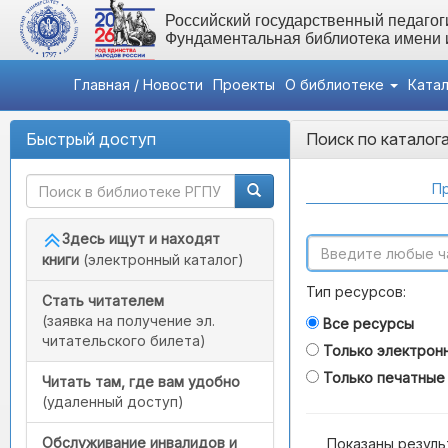
Российский государственный педагоги
Фундаментальная библиотека имени
Главная / Новости
Проекты
О библиотеке
Ката
Быстрый доступ
Поиск по каталог
Пр
Здесь ищут и находят
книги
(электронный каталог)
Тип ресурсов:
Стать читателем
(заявка на получение эл.
Все ресурсы
читательского билета)
Только электрон
Только печатные
Читать там, где вам удобно
(удаленный доступ)
Обслуживание инвалидов и
Показаны резуль