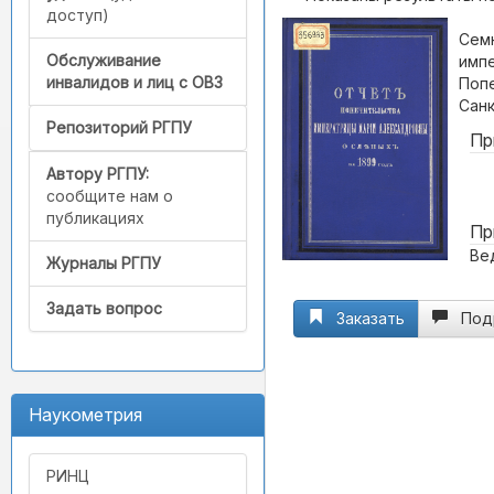
доступ)
Сем
Обслуживание
имп
инвалидов и лиц с ОВЗ
Попе
Санк
Репозиторий РГПУ
Пр
Автору РГПУ:
сообщите нам о
публикациях
Пр
Ве
Журналы РГПУ
Задать вопрос
Заказать
Под
Наукометрия
РИНЦ