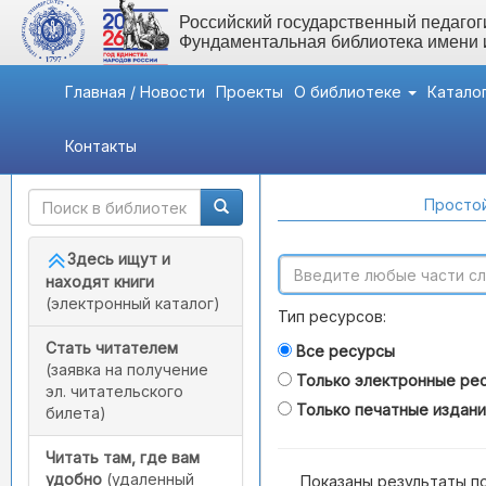
Российский государственный педагоги
Фундаментальная библиотека имени
Главная / Новости
Проекты
О библиотеке
Катало
Контакты
Быстрый доступ
Поиск по каталогам
Простой
Здесь ищут и
находят книги
(электронный каталог)
Тип ресурсов:
Стать читателем
Все ресурсы
(заявка на получение
Только электронные ре
эл. читательского
Только печатные издан
билета)
Читать там, где вам
удобно
(удаленный
Показаны результаты п