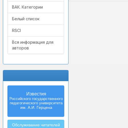
ВАК. Категории
Белый список
RSCI
Вся информация для
авторов
Известия
Izvestia:
Российского государственного
Herzen University
педагогического университета
Journal of
Humanities & Sciences
им. А.И. Герцена
Обслуживание читателей