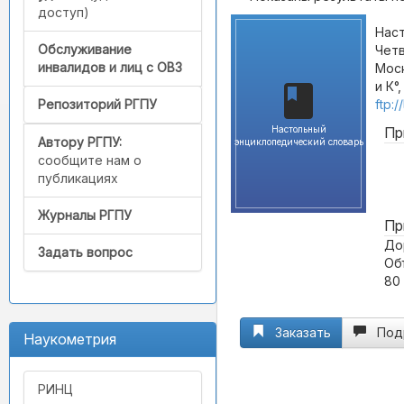
доступ)
Наст
Обслуживание
Чет
инвалидов и лиц с ОВЗ
Моск
и К°,
ftp:
Репозиторий РГПУ
Настольный
Пр
Автору РГПУ:
энциклопедический словарь
сообщите нам о
публикациях
Журналы РГПУ
Пр
До
Задать вопрос
Об
80
Заказать
Под
Наукометрия
РИНЦ