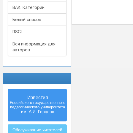
ВАК. Категории
Белый список
RSCI
Вся информация для
авторов
Известия
Izvestia:
Российского государственного
Herzen University
педагогического университета
Journal of
Humanities & Sciences
им. А.И. Герцена
Обслуживание читателей