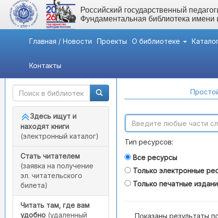
Российский государственный педагоги
Фундаментальная библиотека имени
Главная / Новости
Проекты
О библиотеке
Катало
Контакты
Быстрый доступ
Поиск по каталогам
Простой
Здесь ищут и
находят книги
(электронный каталог)
Тип ресурсов:
Стать читателем
Все ресурсы
(заявка на получение
Только электронные ре
эл. читательского
Только печатные издан
билета)
Читать там, где вам
удобно
(удаленный
Показаны результаты п