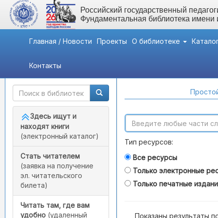
Российский государственный педагоги
Фундаментальная библиотека имени
Главная / Новости
Проекты
О библиотеке
Катало
Контакты
Быстрый доступ
Поиск по каталогам
Простой
Здесь ищут и
находят книги
(электронный каталог)
Тип ресурсов:
Стать читателем
Все ресурсы
(заявка на получение
Только электронные ре
эл. читательского
Только печатные издан
билета)
Читать там, где вам
удобно
(удаленный
Показаны результаты п