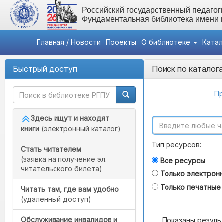
Российский государственный педагоги
Фундаментальная библиотека имени
Главная / Новости
Проекты
О библиотеке
Ката
Быстрый доступ
Поиск по каталог
Пр
Здесь ищут и находят
книги
(электронный каталог)
Тип ресурсов:
Стать читателем
(заявка на получение эл.
Все ресурсы
читательского билета)
Только электрон
Только печатные
Читать там, где вам удобно
(удаленный доступ)
Обслуживание инвалидов и
Показаны резуль