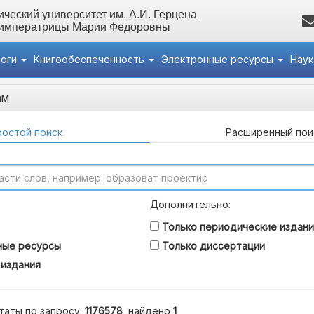
ческий университет им. А.И. Герцена
 императрицы Марии Федоровны
логи
Книгообеспеченность
Электронные ресурсы
Нау
ам
остой поиск
Расширенный пои
Дополнительно:
Только периодические издани
ные ресурсы
Только диссертации
 издания
таты по запросу:
1176578
, найдено
1