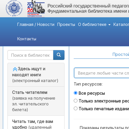
Российский государственный педагоги
Фундаментальная библиотека имени
Главная / Новости
Проекты
О библиотеке
Катало
Контакты
Быстрый доступ
Поиск по каталогам
Простой
Здесь ищут и
находят книги
(электронный каталог)
Тип ресурсов:
Стать читателем
Все ресурсы
(заявка на получение
Только электронные ре
эл. читательского
Только печатные издан
билета)
Читать там, где вам
удобно
(удаленный
Показаны результаты п