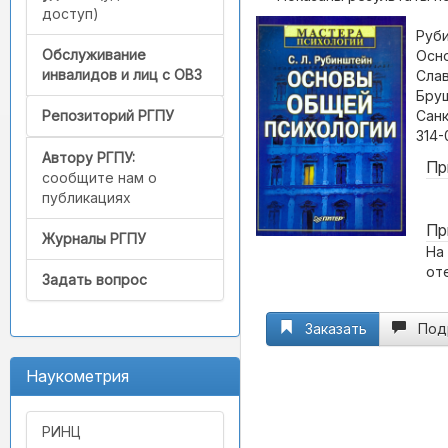
доступ)
Руби
Обслуживание
Осно
инвалидов и лиц с ОВЗ
Слав
Бруш
Санк
Репозиторий РГПУ
314-
Автору РГПУ:
Пр
сообщите нам о
публикациях
Пр
Журналы РГПУ
На
от
Задать вопрос
Заказать
Под
Наукометрия
РИНЦ