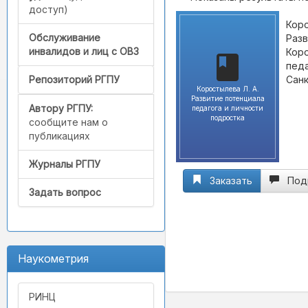
доступ)
Коро
Обслуживание
Разв
инвалидов и лиц с ОВЗ
Коро
педа
Санк
Репозиторий РГПУ
Коростылева Л. А.
Развитие потенциала
Автору РГПУ:
педагога и личности
подростка
сообщите нам о
публикациях
Журналы РГПУ
Заказать
Под
Задать вопрос
Наукометрия
РИНЦ