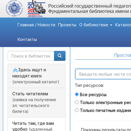
Российский государственный педагоги
Фундаментальная библиотека имени
Главная / Новости
Проекты
О библиотеке
Катало
Контакты
Быстрый доступ
Поиск по каталогам
Простой
Здесь ищут и
находят книги
(электронный каталог)
Тип ресурсов:
Стать читателем
Все ресурсы
(заявка на получение
Только электронные ре
эл. читательского
Только печатные издан
билета)
Читать там, где вам
удобно
(удаленный
Показаны результаты п