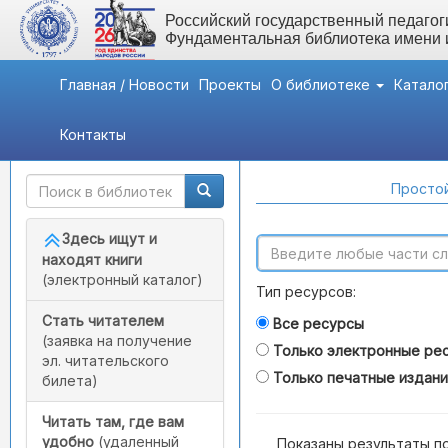
Российский государственный педагоги
Фундаментальная библиотека имени
Главная / Новости
Проекты
О библиотеке
Катало
Контакты
Быстрый доступ
Поиск по каталогам
Простой
Здесь ищут и
находят книги
(электронный каталог)
Тип ресурсов:
Стать читателем
Все ресурсы
(заявка на получение
Только электронные ре
эл. читательского
Только печатные издан
билета)
Читать там, где вам
удобно
(удаленный
Показаны результаты п