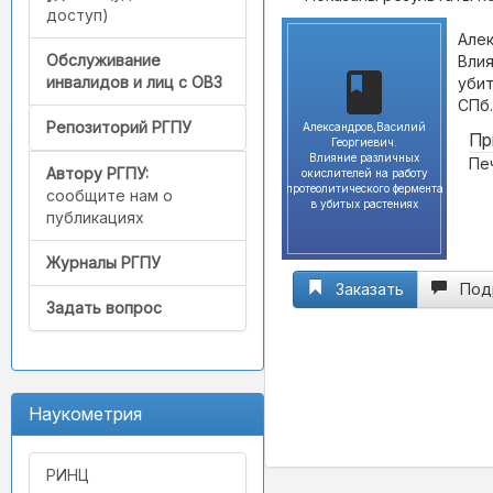
доступ)
Алек
Обслуживание
Влия
инвалидов и лиц с ОВЗ
убит
СПб.
Репозиторий РГПУ
Александров,Василий
Пр
Георгиевич.
Влияние различных
Пе
Автору РГПУ:
окислителей на работу
протеолитического фермента
сообщите нам о
в убитых растениях
публикациях
Журналы РГПУ
Заказать
Под
Задать вопрос
Наукометрия
РИНЦ