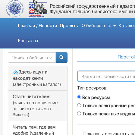
Российский государственный педагоги
Фундаментальная библиотека имени
Главная / Новости
Проекты
О библиотеке
Катало
Контакты
Быстрый доступ
Поиск по каталогам
Простой
Здесь ищут и
находят книги
(электронный каталог)
Тип ресурсов:
Стать читателем
Все ресурсы
(заявка на получение
Только электронные ре
эл. читательского
Только печатные издан
билета)
Читать там, где вам
удобно
(удаленный
Показаны результаты п