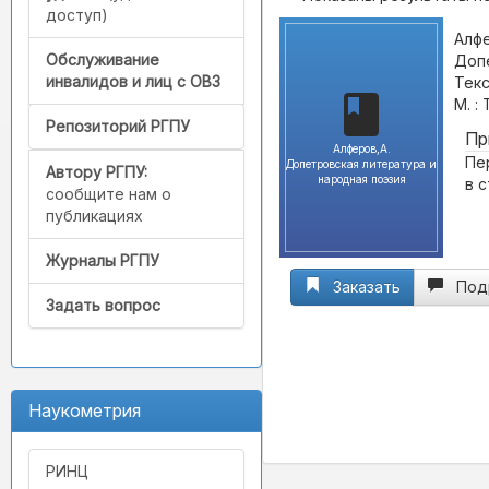
доступ)
Алфе
Обслуживание
Допе
инвалидов и лиц с ОВЗ
Текс
М. :
Репозиторий РГПУ
Пр
Алферов,А.
Пер
Допетровская литература и
Автору РГПУ:
народная поэзия
в 
сообщите нам о
публикациях
Журналы РГПУ
Заказать
Под
Задать вопрос
Наукометрия
РИНЦ