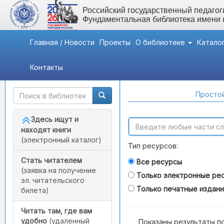
Российский государственный педагоги
Фундаментальная библиотека имени
Главная / Новости
Проекты
О библиотеке
Катало
Контакты
Быстрый доступ
Поиск по каталогам
Простой
Здесь ищут и
находят книги
(электронный каталог)
Тип ресурсов:
Стать читателем
Все ресурсы
(заявка на получение
Только электронные ре
эл. читательского
Только печатные издан
билета)
Читать там, где вам
удобно
(удаленный
Показаны результаты п