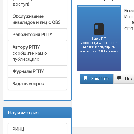
доступ)
Бокль
Обслуживание
Исто
инвалидов и лиц с ОВЗ
. — 
СПб.
Репозиторий РГПУ
Бокль,Г.Т.
История цивилизации в
Автору РГПУ:
Англии в популярном
изложении О.К.Нотовича
сообщите нам о
публикациях
Журналы РГПУ
Заказать
Под
Задать вопрос
Наукометрия
РИНЦ