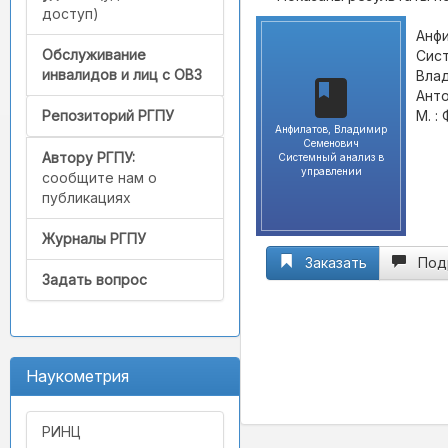
доступ)
Анфи
Обслуживание
Сист
инвалидов и лиц с ОВЗ
Влад
Анто
М. :
Репозиторий РГПУ
Анфилатов, Владимир
Семенович
Автору РГПУ:
Системный анализ в
управлении
сообщите нам о
публикациях
Журналы РГПУ
Заказать
Под
Задать вопрос
Наукометрия
РИНЦ