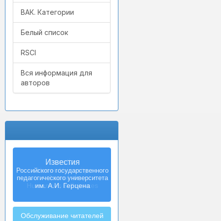
ВАК. Категории
Белый список
RSCI
Вся информация для
авторов
Izvestia:
Herzen University
Journal of
Humanities & Sciences
Обслуживание читателей