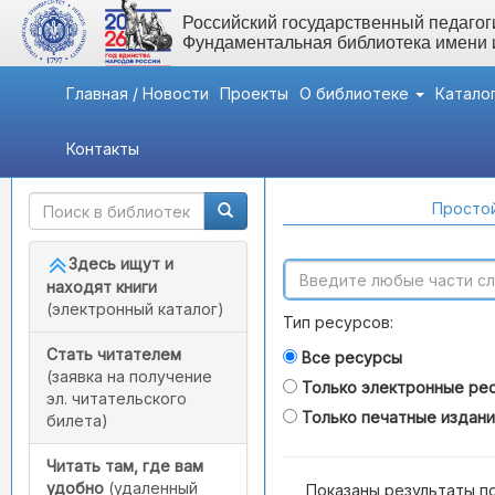
Российский государственный педагоги
Фундаментальная библиотека имени
Главная / Новости
Проекты
О библиотеке
Катало
Контакты
Быстрый доступ
Поиск по каталогам
Простой
Здесь ищут и
находят книги
(электронный каталог)
Тип ресурсов:
Стать читателем
Все ресурсы
(заявка на получение
Только электронные ре
эл. читательского
Только печатные издан
билета)
Читать там, где вам
удобно
(удаленный
Показаны результаты п