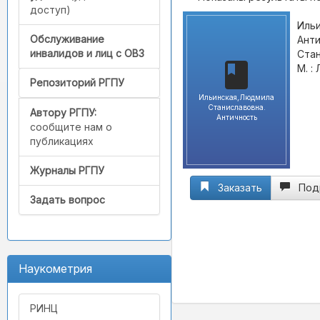
доступ)
Иль
Обслуживание
Анти
инвалидов и лиц с ОВЗ
Стан
М. :
Репозиторий РГПУ
Ильинская,Людмила
Станиславовна.
Автору РГПУ:
Античность
сообщите нам о
публикациях
Журналы РГПУ
Заказать
Под
Задать вопрос
Наукометрия
РИНЦ