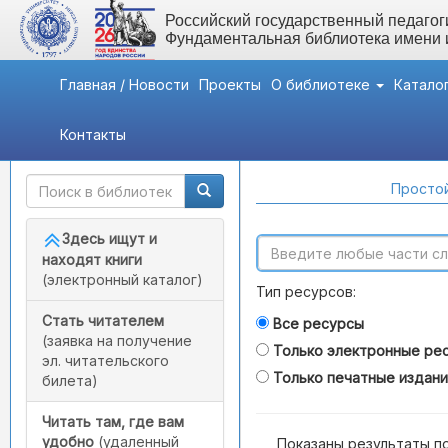
Российский государственный педагоги
Фундаментальная библиотека имени
Главная / Новости
Проекты
О библиотеке
Катало
Контакты
Быстрый доступ
Поиск по каталогам
Простой
Здесь ищут и
находят книги
(электронный каталог)
Тип ресурсов:
Стать читателем
Все ресурсы
(заявка на получение
Только электронные ре
эл. читательского
Только печатные издан
билета)
Читать там, где вам
удобно
(удаленный
Показаны результаты п