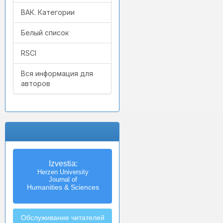
ВАК. Категории
Белый список
RSCI
Вся информация для
авторов
Izvestia:
Herzen University
Journal of
Humanities & Sciences
Обслуживание читателей