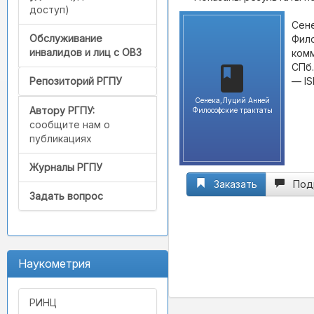
доступ)
Сене
Обслуживание
Фило
инвалидов и лиц с ОВЗ
комм
СПб.
— IS
Репозиторий РГПУ
Сенека,Луций Анней
Автору РГПУ:
Философские трактаты
сообщите нам о
публикациях
Журналы РГПУ
Заказать
Под
Задать вопрос
Наукометрия
РИНЦ