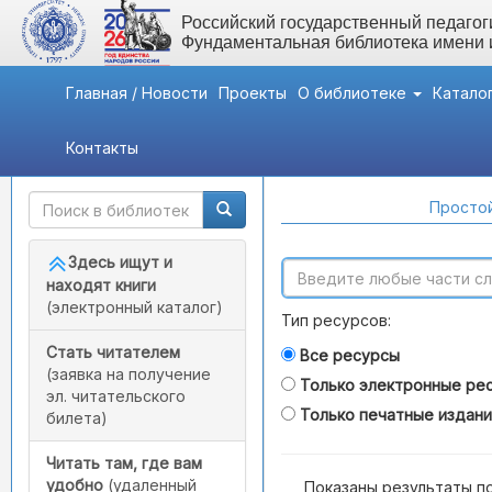
Российский государственный педагоги
Фундаментальная библиотека имени
Главная / Новости
Проекты
О библиотеке
Катало
Контакты
Быстрый доступ
Поиск по каталогам
Простой
Здесь ищут и
находят книги
(электронный каталог)
Тип ресурсов:
Стать читателем
Все ресурсы
(заявка на получение
Только электронные ре
эл. читательского
Только печатные издан
билета)
Читать там, где вам
удобно
(удаленный
Показаны результаты п