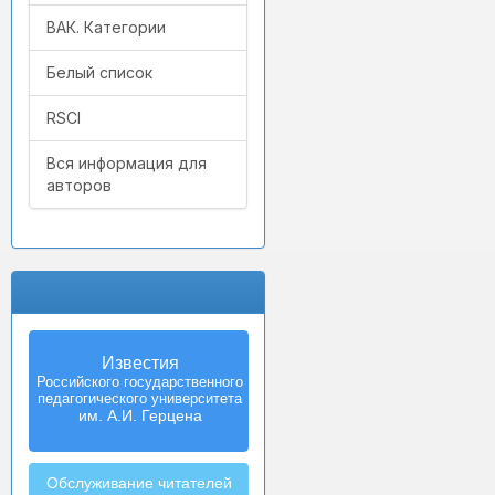
ВАК. Категории
Белый список
RSCI
Вся информация для
авторов
Известия
Izvestia:
Российского государственного
Herzen University
педагогического университета
Journal of
Humanities & Sciences
им. А.И. Герцена
Обслуживание читателей