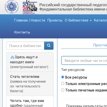
Российский государственный педагоги
Фундаментальная библиотека имени
Главная / Новости
Проекты
О библиотеке
Катало
Контакты
Быстрый доступ
Поиск по каталогам
Простой
Здесь ищут и
находят книги
(электронный каталог)
Тип ресурсов:
Стать читателем
Все ресурсы
(заявка на получение
Только электронные ре
эл. читательского
Только печатные издан
билета)
Читать там, где вам
удобно
(удаленный
Показаны результаты п