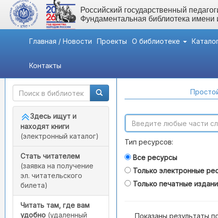
Российский государственный педагоги
Фундаментальная библиотека имени
Главная / Новости
Проекты
О библиотеке
Катало
Контакты
Быстрый доступ
Поиск по каталогам
Простой
Здесь ищут и
находят книги
(электронный каталог)
Тип ресурсов:
Стать читателем
Все ресурсы
(заявка на получение
Только электронные ре
эл. читательского
Только печатные издан
билета)
Читать там, где вам
удобно
(удаленный
Показаны результаты п