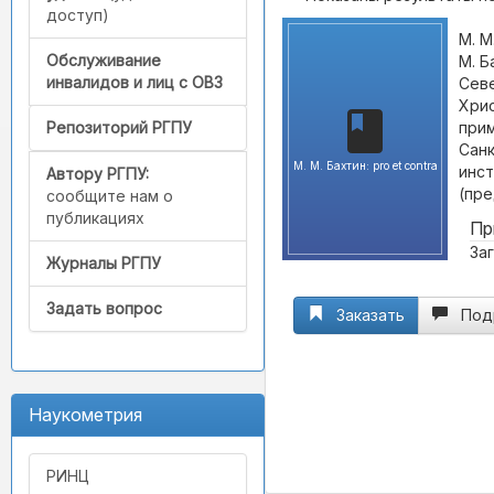
доступ)
М. М
Обслуживание
М. Б
инвалидов и лиц с ОВЗ
Севе
Хрис
прим
Репозиторий РГПУ
Санк
М. М. Бахтин: pro et contra
инст
Автору РГПУ:
(пре
сообщите нам о
публикациях
Пр
Заг
Журналы РГПУ
Задать вопрос
Заказать
Под
Наукометрия
РИНЦ