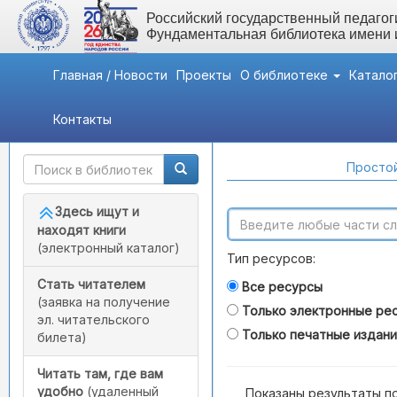
Российский государственный педагоги
Фундаментальная библиотека имени
Главная / Новости
Проекты
О библиотеке
Катало
Контакты
Быстрый доступ
Поиск по каталогам
Простой
Здесь ищут и
находят книги
(электронный каталог)
Тип ресурсов:
Стать читателем
Все ресурсы
(заявка на получение
Только электронные ре
эл. читательского
Только печатные издан
билета)
Читать там, где вам
удобно
(удаленный
Показаны результаты п