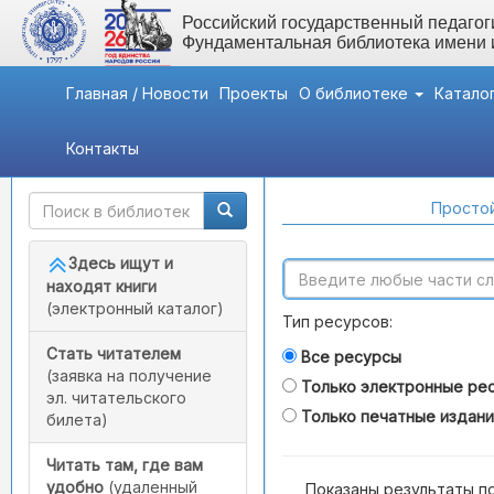
Российский государственный педагоги
Фундаментальная библиотека имени
Главная / Новости
Проекты
О библиотеке
Катало
Контакты
Быстрый доступ
Поиск по каталогам
Простой
Здесь ищут и
находят книги
(электронный каталог)
Тип ресурсов:
Стать читателем
Все ресурсы
(заявка на получение
Только электронные ре
эл. читательского
Только печатные издан
билета)
Читать там, где вам
удобно
(удаленный
Показаны результаты п