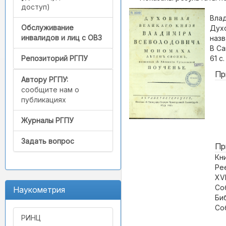
доступ)
Вла
Обслуживание
Духо
инвалидов и лиц с ОВЗ
назв
В Са
61 с.
Репозиторий РГПУ
Пр
Автору РГПУ:
сообщите нам о
публикациях
Журналы РГПУ
Задать вопрос
Пр
Кн
Ре
XVI
Со
Наукометрия
Би
Со
РИНЦ