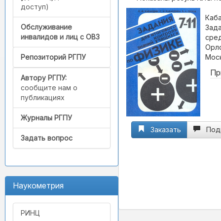
доступ)
Каба
Обслуживание
Зада
инвалидов и лиц с ОВЗ
сред
Орло
Моск
Репозиторий РГПУ
Пр
Автору РГПУ:
сообщите нам о
публикациях
Журналы РГПУ
Заказать
Под
Задать вопрос
Наукометрия
РИНЦ