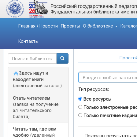
Российский государственный педагоги
Фундаментальная библиотека имени
Главная / Новости
Проекты
О библиотеке
Катало
Контакты
Быстрый доступ
Поиск по каталогам
Простой
Здесь ищут и
находят книги
(электронный каталог)
Тип ресурсов:
Стать читателем
Все ресурсы
(заявка на получение
Только электронные ре
эл. читательского
Только печатные издан
билета)
Читать там, где вам
удобно
(удаленный
Показаны результаты п