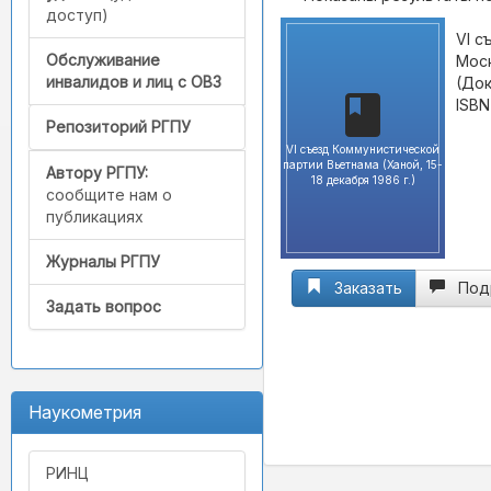
доступ)
VI с
Обслуживание
Моск
инвалидов и лиц с ОВЗ
(Док
ISBN
Репозиторий РГПУ
VI съезд Коммунистической
партии Вьетнама (Ханой, 15-
Автору РГПУ:
18 декабря 1986 г.)
сообщите нам о
публикациях
Журналы РГПУ
Заказать
Под
Задать вопрос
Наукометрия
РИНЦ