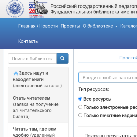
Российский государственный педагоги
Фундаментальная библиотека имени
Главная / Новости
Проекты
О библиотеке
Катало
Контакты
Быстрый доступ
Поиск по каталогам
Простой
Здесь ищут и
находят книги
(электронный каталог)
Тип ресурсов:
Стать читателем
Все ресурсы
(заявка на получение
Только электронные ре
эл. читательского
Только печатные издан
билета)
Читать там, где вам
удобно
(удаленный
Показаны результаты п