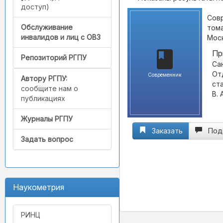
доступ)
Совр
Обслуживание
тома
инвалидов и лиц с ОВЗ
Моск
Пр
Репозиторий РГПУ
Са
От
Современник
Автору РГПУ:
ста
сообщите нам о
В.
публикациях
Журналы РГПУ
Заказать
Под
Задать вопрос
Наукометрия
РИНЦ