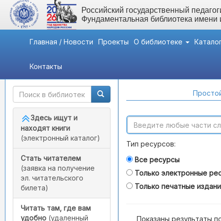
Российский государственный педагоги
Фундаментальная библиотека имени
Главная / Новости
Проекты
О библиотеке
Катало
Контакты
Быстрый доступ
Поиск по каталогам
Простой
Здесь ищут и
находят книги
(электронный каталог)
Тип ресурсов:
Стать читателем
Все ресурсы
(заявка на получение
Только электронные ре
эл. читательского
Только печатные издан
билета)
Читать там, где вам
удобно
(удаленный
Показаны результаты п