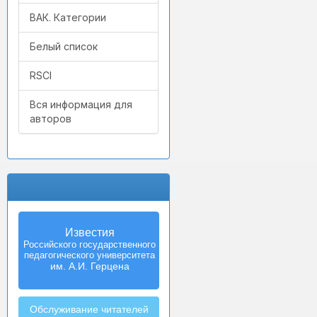
ВАК. Категории
Белый список
RSCI
Вся информация для
авторов
Известия
Izvestia:
Российского государственного
Herzen University
педагогического университета
Journal of
Humanities & Sciences
им. А.И. Герцена
Обслуживание читателей