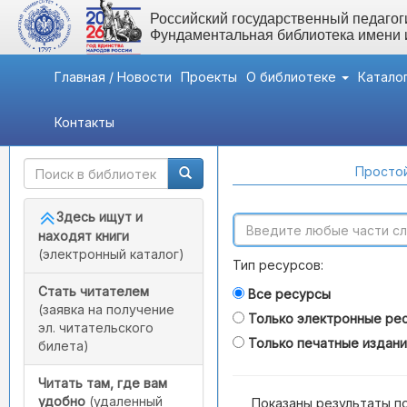
Российский государственный педагоги
Фундаментальная библиотека имени
Главная / Новости
Проекты
О библиотеке
Катало
Контакты
Быстрый доступ
Поиск по каталогам
Простой
Здесь ищут и
находят книги
(электронный каталог)
Тип ресурсов:
Стать читателем
Все ресурсы
(заявка на получение
Только электронные ре
эл. читательского
Только печатные издан
билета)
Читать там, где вам
удобно
(удаленный
Показаны результаты п