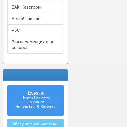
ВАК. Категории
Белый список
RSCI
Вся информация для
авторов
Izvestia:
Herzen University
Journal of
Humanities & Sciences
Обслуживание читателей