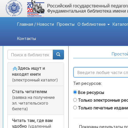
Российский государственный педагоги
Фундаментальная библиотека имени
Главная / Новости
Проекты
О библиотеке
Катало
Контакты
Быстрый доступ
Поиск по каталогам
Простой
Здесь ищут и
находят книги
(электронный каталог)
Тип ресурсов:
Стать читателем
Все ресурсы
(заявка на получение
Только электронные ре
эл. читательского
Только печатные издан
билета)
Читать там, где вам
удобно
(удаленный
Показаны результаты п