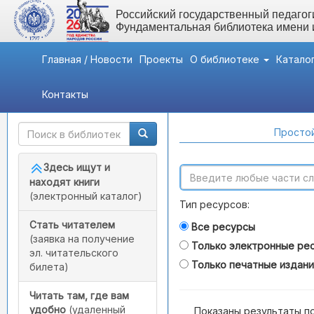
Российский государственный педагоги
Фундаментальная библиотека имени
Главная / Новости
Проекты
О библиотеке
Катало
Контакты
Быстрый доступ
Поиск по каталогам
Простой
Здесь ищут и
находят книги
(электронный каталог)
Тип ресурсов:
Стать читателем
Все ресурсы
(заявка на получение
Только электронные ре
эл. читательского
Только печатные издан
билета)
Читать там, где вам
удобно
(удаленный
Показаны результаты п