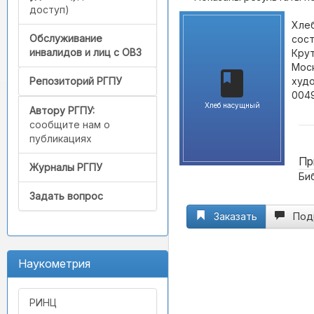
доступ)
Хлеб
Обслуживание
сост
инвалидов и лиц с ОВЗ
Крут
Моск
худо
Репозиторий РГПУ
0049
Хлеб насущный
Автору РГПУ:
сообщите нам о
публикациях
Пр
Журналы РГПУ
Биб
Задать вопрос
Заказать
Под
Наукометрия
РИНЦ