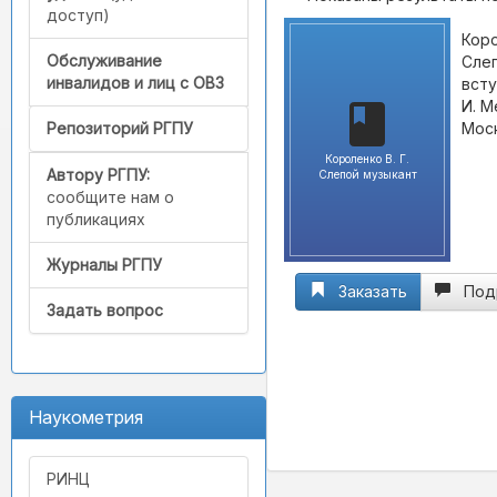
доступ)
Коро
Обслуживание
Слеп
инвалидов и лиц с ОВЗ
всту
И. М
Москв
Репозиторий РГПУ
Короленко В. Г.
Автору РГПУ:
Слепой музыкант
сообщите нам о
публикациях
Журналы РГПУ
Заказать
Под
Задать вопрос
Наукометрия
РИНЦ