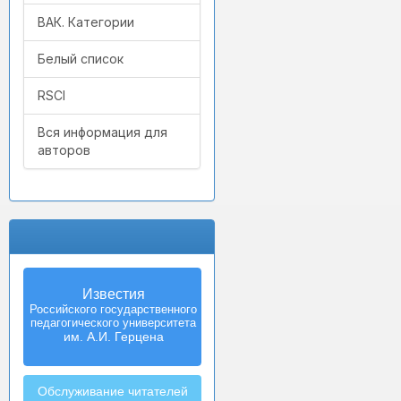
ВАК. Категории
Белый список
RSCI
Вся информация для
авторов
Известия
Izvestia:
Российского государственного
Herzen University
педагогического университета
Journal of
Humanities & Sciences
им. А.И. Герцена
Обслуживание читателей