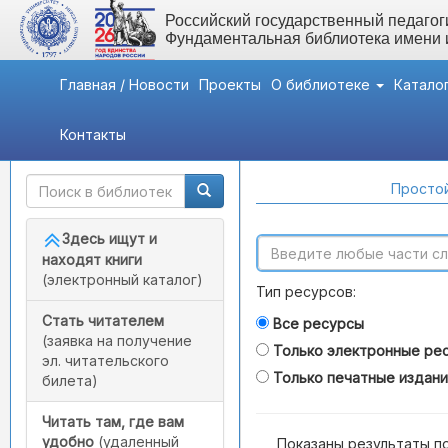
Российский государственный педагоги
Фундаментальная библиотека имени
Главная / Новости
Проекты
О библиотеке
Катало
Контакты
Быстрый доступ
Поиск по каталогам
Простой
Здесь ищут и
находят книги
(электронный каталог)
Тип ресурсов:
Стать читателем
Все ресурсы
(заявка на получение
Только электронные ре
эл. читательского
Только печатные издан
билета)
Читать там, где вам
удобно
(удаленный
Показаны результаты п