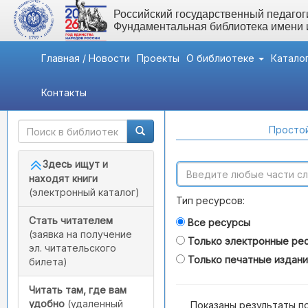
Российский государственный педагоги
Фундаментальная библиотека имени
Главная / Новости
Проекты
О библиотеке
Катало
Контакты
Быстрый доступ
Поиск по каталогам
Простой
Здесь ищут и
находят книги
(электронный каталог)
Тип ресурсов:
Стать читателем
Все ресурсы
(заявка на получение
Только электронные ре
эл. читательского
Только печатные издан
билета)
Читать там, где вам
удобно
(удаленный
Показаны результаты п