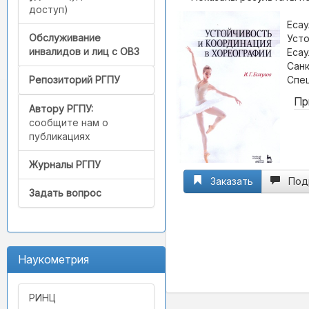
доступ)
Есау
Обслуживание
Усто
инвалидов и лиц с ОВЗ
Есау
Санк
Спец
Репозиторий РГПУ
Пр
Автору РГПУ:
сообщите нам о
публикациях
Журналы РГПУ
Заказать
Под
Задать вопрос
Наукометрия
РИНЦ