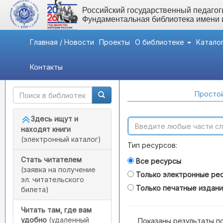
Российский государственный педагоги
Фундаментальная библиотека имени
Главная / Новости
Проекты
О библиотеке
Катало
Контакты
Быстрый доступ
Поиск по каталогам
Простой
Здесь ищут и
находят книги
(электронный каталог)
Тип ресурсов:
Стать читателем
Все ресурсы
(заявка на получение
Только электронные ре
эл. читательского
Только печатные издан
билета)
Читать там, где вам
удобно
(удаленный
Показаны результаты п