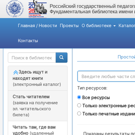
Российский государственный педагоги
Фундаментальная библиотека имени
Главная / Новости
Проекты
О библиотеке
Катало
Контакты
Быстрый доступ
Поиск по каталогам
Простой
Здесь ищут и
находят книги
(электронный каталог)
Тип ресурсов:
Стать читателем
Все ресурсы
(заявка на получение
Только электронные ре
эл. читательского
Только печатные издан
билета)
Читать там, где вам
удобно
(удаленный
Показаны результаты п