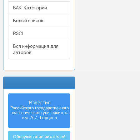
ВАК. Категории
Белый список
RSCI
Вся информация для
авторов
Известия
Izvestia:
Российского государственного
Herzen University
педагогического университета
Journal of
Humanities & Sciences
им. А.И. Герцена
Обслуживание читателей