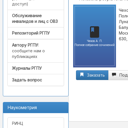
доступ)
Чехо
Обслуживание
Полн
инвалидов и лиц с ОВЗ
Луна
Балу
Моск
Репозиторий РГПУ
630, 
Чехов А. П.
Автору РГПУ:
Полное собрание сочинений
сообщите нам о
публикациях
Журналы РГПУ
Заказать
Под
Задать вопрос
Наукометрия
РИНЦ