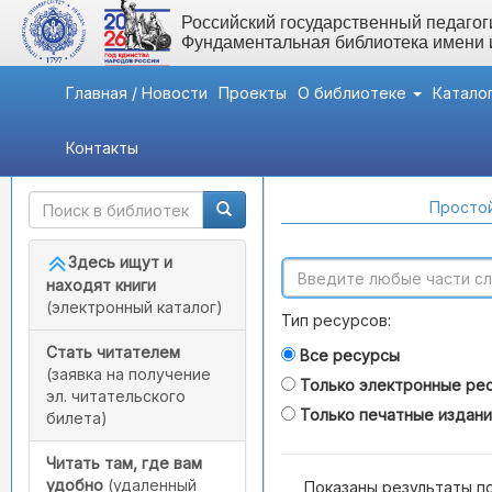
Российский государственный педагоги
Фундаментальная библиотека имени
Главная / Новости
Проекты
О библиотеке
Катало
Контакты
Быстрый доступ
Поиск по каталогам
Простой
Здесь ищут и
находят книги
(электронный каталог)
Тип ресурсов:
Стать читателем
Все ресурсы
(заявка на получение
Только электронные ре
эл. читательского
Только печатные издан
билета)
Читать там, где вам
удобно
(удаленный
Показаны результаты п