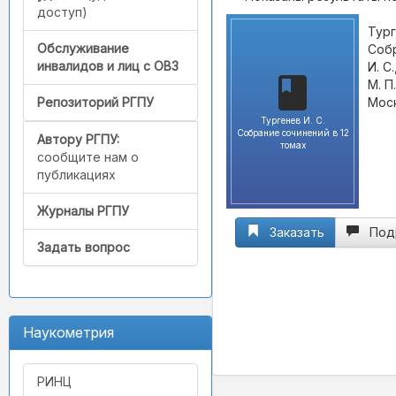
доступ)
Тург
Обслуживание
Собр
инвалидов и лиц с ОВЗ
И. С
М. П
Моск
Репозиторий РГПУ
Тургенев И. С.
Собрание сочинений в 12
Автору РГПУ:
томах
сообщите нам о
публикациях
Журналы РГПУ
Заказать
Под
Задать вопрос
Наукометрия
РИНЦ