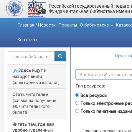
Российский государственный педагоги
Фундаментальная библиотека имени
Главная / Новости
Проекты
О библиотеке
Катало
Контакты
Быстрый доступ
Поиск по каталогам
Простой
Здесь ищут и
находят книги
(электронный каталог)
Тип ресурсов:
Стать читателем
Все ресурсы
(заявка на получение
Только электронные ре
эл. читательского
Только печатные издан
билета)
Читать там, где вам
удобно
(удаленный
Показаны результаты п