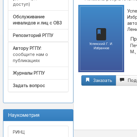
доступ)
Успе
Обслуживание
Избр
инвалидов и лиц с ОВЗ
авто
Лени
Репозиторий РГПУ
Пр
Успенский Г. И.
Пе
Автору РГПУ:
Избранное
М.,
сообщите нам о
публикациях
Журналы РГПУ
Заказать
Под
Задать вопрос
Наукометрия
РИНЦ