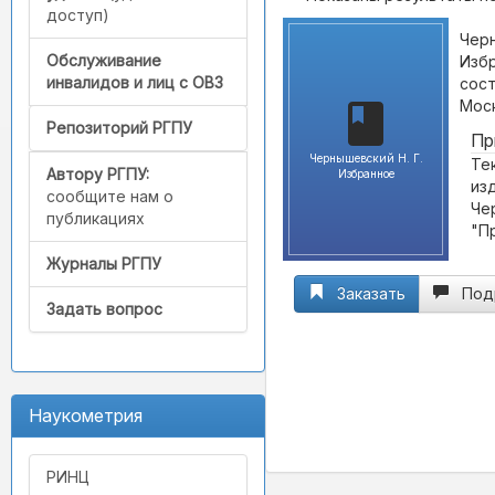
доступ)
Черн
Обслуживание
Избр
инвалидов и лиц с ОВЗ
сост
Моск
Репозиторий РГПУ
Пр
Чернышевский Н. Г.
Те
Автору РГПУ:
Избранное
из
сообщите нам о
Чер
публикациях
"П
Журналы РГПУ
Заказать
Под
Задать вопрос
Наукометрия
РИНЦ