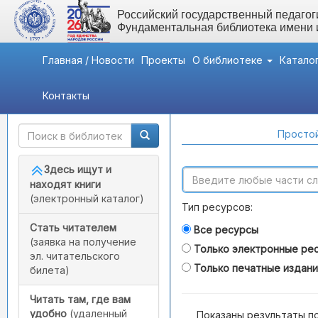
Российский государственный педагоги
Фундаментальная библиотека имени
Главная / Новости
Проекты
О библиотеке
Катало
Контакты
Быстрый доступ
Поиск по каталогам
Простой
Здесь ищут и
находят книги
(электронный каталог)
Тип ресурсов:
Стать читателем
Все ресурсы
(заявка на получение
Только электронные ре
эл. читательского
Только печатные издан
билета)
Читать там, где вам
удобно
(удаленный
Показаны результаты п