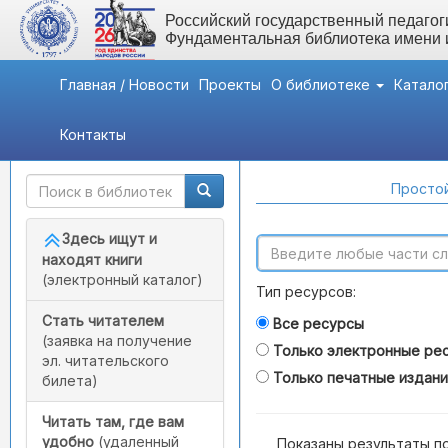
Российский государственный педагоги
Фундаментальная библиотека имени
Главная / Новости
Проекты
О библиотеке
Катало
Контакты
Быстрый доступ
Поиск по каталогам
Простой
Здесь ищут и
находят книги
(электронный каталог)
Тип ресурсов:
Стать читателем
Все ресурсы
(заявка на получение
Только электронные ре
эл. читательского
Только печатные издан
билета)
Читать там, где вам
удобно
(удаленный
Показаны результаты п