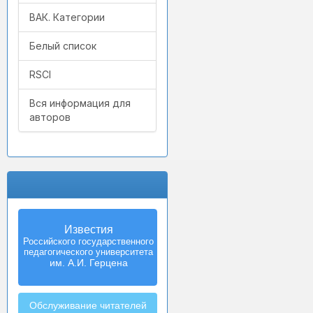
ВАК. Категории
Белый список
RSCI
Вся информация для
авторов
Известия
Izvestia:
Российского государственного
Herzen University
педагогического университета
Journal of
Humanities & Sciences
им. А.И. Герцена
Обслуживание читателей