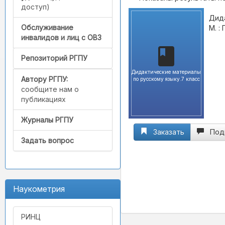
доступ)
Дида
Обслуживание
М. :
инвалидов и лиц с ОВЗ
Репозиторий РГПУ
Дидактические материалы
Автору РГПУ:
по русскому языку.7 класс
сообщите нам о
публикациях
Журналы РГПУ
Заказать
Под
Задать вопрос
Наукометрия
РИНЦ