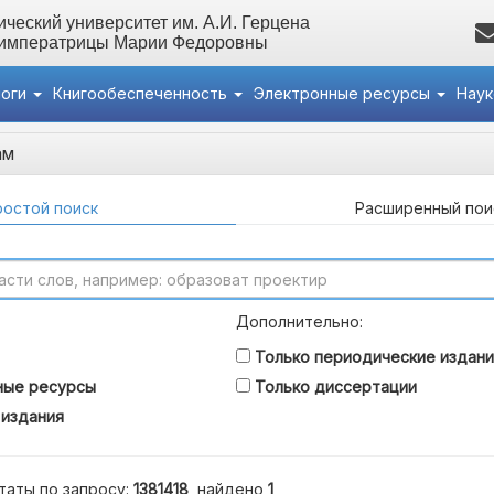
ческий университет им. А.И. Герцена
 императрицы Марии Федоровны
логи
Книгообеспеченность
Электронные ресурсы
Нау
ам
остой поиск
Расширенный пои
Дополнительно:
Только периодические издани
ные ресурсы
Только диссертации
 издания
таты по запросу:
1381418
, найдено
1