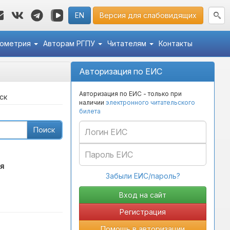
EN
Версия для слабовидящих
кометрия
Авторам РГПУ
Читателям
Контакты
Авторизация по ЕИС
Авторизация по ЕИС - только при
ск
наличии
электронного читательского
билета
Поиск
я
Забыли ЕИС/пароль?
Регистрация
Помощь в авторизации