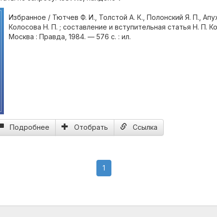
Избранное / Тютчев Ф. И., Толстой А. К., Полонский Я. П., Апух
Колосова Н. П. ; составление и вступительная статья Н. П. 
Москва : Правда, 1984. — 576 с. : ил.
Подробнее
Отобрать
Ссылка
(current)
1