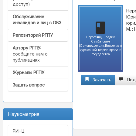
доступ)
Нерс
Обслуживание
Юрис
инвалидов и лиц с ОВЗ
юрид
М. :
Репозиторий РГПУ
Нерсесянц, Владик
Сумбатович
Юриспруденция.Введение в
Автору РГПУ:
курс общей теории права и
сообщите нам о
государства
публикациях
Журналы РГПУ
Заказать
Под
Задать вопрос
Наукометрия
РИНЦ