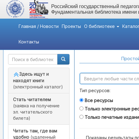
Российский государственный педагоги
Фундаментальная библиотека имени
Главная / Новости
Проекты
О библиотеке
Катало
Контакты
Быстрый доступ
Поиск по каталогам
Простой
Здесь ищут и
находят книги
(электронный каталог)
Тип ресурсов:
Стать читателем
Все ресурсы
(заявка на получение
Только электронные ре
эл. читательского
Только печатные издан
билета)
Читать там, где вам
удобно
(удаленный
Показаны результаты п