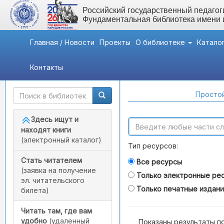
Российский государственный педагоги
Фундаментальная библиотека имени
Главная / Новости
Проекты
О библиотеке
Катало
Контакты
Быстрый доступ
Поиск по каталогам
Простой
Здесь ищут и
находят книги
(электронный каталог)
Тип ресурсов:
Стать читателем
Все ресурсы
(заявка на получение
Только электронные ре
эл. читательского
Только печатные издан
билета)
Читать там, где вам
удобно
(удаленный
Показаны результаты п