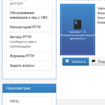
доступ)
Чайч
Обслуживание
Физи
инвалидов и лиц с ОВЗ
биол
Киев
Репозиторий РГПУ
Чайченко Г. М.
Физиология высшей нервной
Автору РГПУ:
деятельности
сообщите нам о
публикациях
Журналы РГПУ
Заказать
Под
Задать вопрос
Наукометрия
РИНЦ