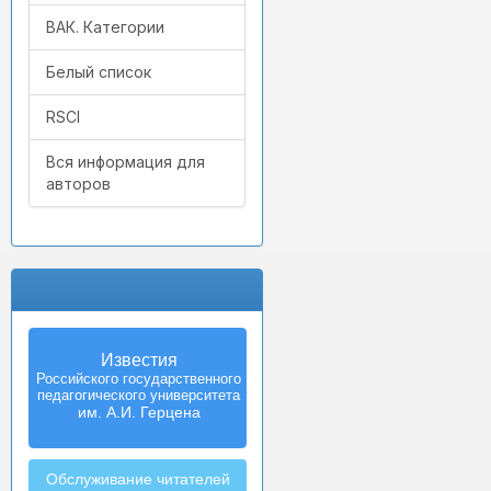
ВАК. Категории
Белый список
RSCI
Вся информация для
авторов
Известия
Izvestia:
Российского государственного
Herzen University
педагогического университета
Journal of
Humanities & Sciences
им. А.И. Герцена
Обслуживание читателей