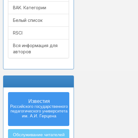
ВАК. Категории
Белый список
RSCI
Вся информация для
авторов
Известия
Izvestia:
Российского государственного
Herzen University
педагогического университета
Journal of
Humanities & Sciences
им. А.И. Герцена
Обслуживание читателей