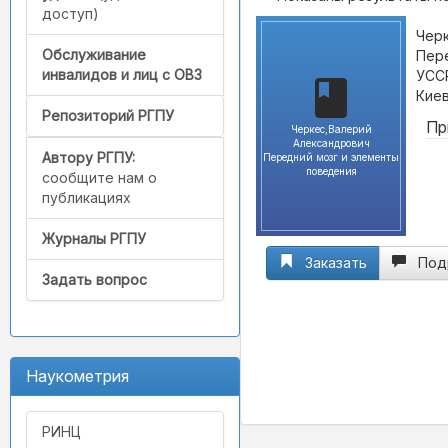
доступ)
Черк
Обслуживание
Пере
инвалидов и лиц с ОВЗ
УССР
Киев
Репозиторий РГПУ
Пр
Черкес,Валерий
Александрович
Автору РГПУ:
Передний мозг и элементы
поведения
сообщите нам о
публикациях
Журналы РГПУ
Заказать
Под
Задать вопрос
Наукометрия
РИНЦ