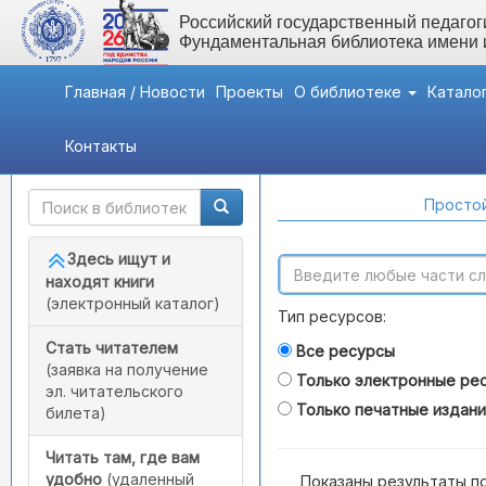
Российский государственный педагоги
Фундаментальная библиотека имени
Главная / Новости
Проекты
О библиотеке
Катало
Контакты
Быстрый доступ
Поиск по каталогам
Простой
Здесь ищут и
находят книги
(электронный каталог)
Тип ресурсов:
Стать читателем
Все ресурсы
(заявка на получение
Только электронные ре
эл. читательского
Только печатные издан
билета)
Читать там, где вам
удобно
(удаленный
Показаны результаты п