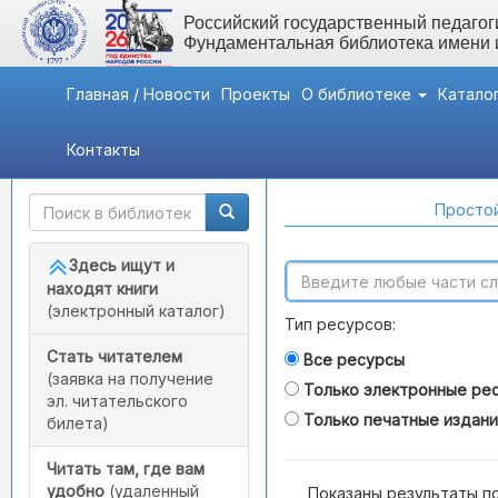
Российский государственный педагоги
Фундаментальная библиотека имени
Главная / Новости
Проекты
О библиотеке
Катало
Контакты
Быстрый доступ
Поиск по каталогам
Простой
Здесь ищут и
находят книги
(электронный каталог)
Тип ресурсов:
Стать читателем
Все ресурсы
(заявка на получение
Только электронные ре
эл. читательского
Только печатные издан
билета)
Читать там, где вам
удобно
(удаленный
Показаны результаты п