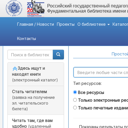
Российский государственный педагоги
Фундаментальная библиотека имени
Главная / Новости
Проекты
О библиотеке
Катало
Контакты
Быстрый доступ
Поиск по каталогам
Простой
Здесь ищут и
находят книги
(электронный каталог)
Тип ресурсов:
Стать читателем
Все ресурсы
(заявка на получение
Только электронные ре
эл. читательского
Только печатные издан
билета)
Читать там, где вам
удобно
(удаленный
Показаны результаты п