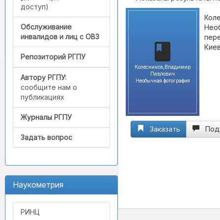
доступ)
Коле
Обслуживание
Необ
инвалидов и лиц с ОВЗ
пер
Киев
Репозиторий РГПУ
Колесников,Владимир
Павлович
Автору РГПУ:
Необычная фотография
сообщите нам о
публикациях
Журналы РГПУ
Заказать
Под
Задать вопрос
Наукометрия
РИНЦ