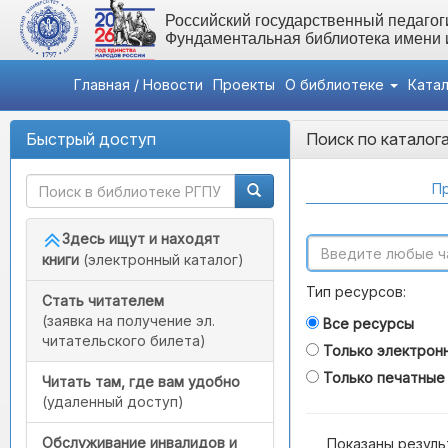
Российский государственный педагоги
Фундаментальная библиотека имени
Главная / Новости
Проекты
О библиотеке
Ката
Быстрый доступ
Поиск по каталог
Пр
Здесь ищут и находят
книги
(электронный каталог)
Тип ресурсов:
Стать читателем
(заявка на получение эл.
Все ресурсы
читательского билета)
Только электрон
Только печатные
Читать там, где вам удобно
(удаленный доступ)
Обслуживание инвалидов и
Показаны резуль