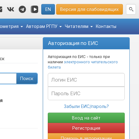
EN
Версия для слабовидящих
кометрия
Авторам РГПУ
Читателям
Контакты
Авторизация по ЕИС
Авторизация по ЕИС - только при
ск
наличии
электронного читательского
билета
Поиск
я
Забыли ЕИС/пароль?
Регистрация
Помощь в авторизации