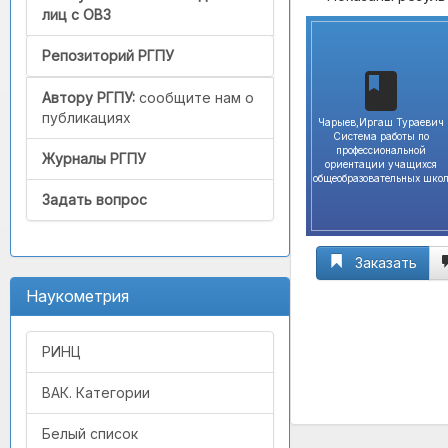
лиц с ОВЗ
Репозиторий РГПУ
Автору РГПУ:
сообщите нам о
публикациях
Чарыев,Иргаш Тураевич
Система работы по
профессиональной
Журналы РГПУ
ориентации учащихся
общеобразовательных шко
Задать вопрос
Заказать
Наукометрия
РИНЦ
ВАК. Категории
Белый список